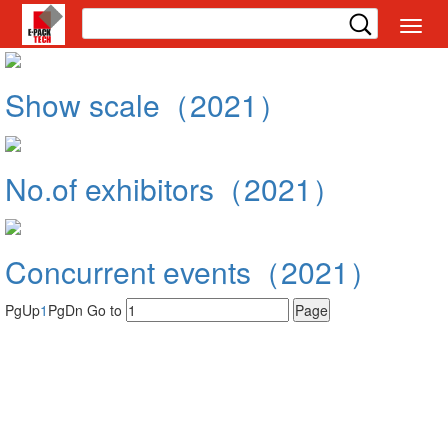
切
换
导
航
Show scale（2021）
No.of exhibitors（2021）
Concurrent events（2021）
PgUp
1
PgDn
Go to