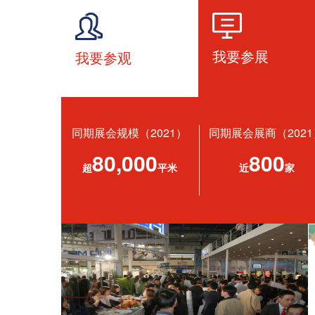
我要参展
我要参观
同期展会规模（2021）
同期展会展商（2021
80,000
800
超
平米
近
家