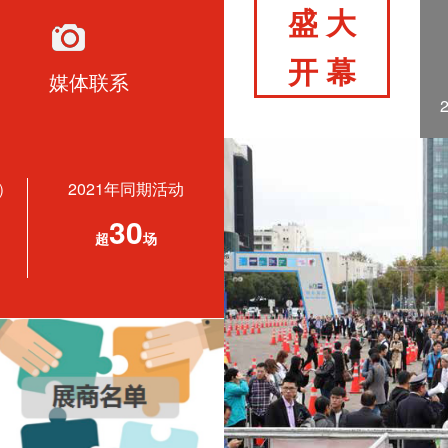
盛 大
开 幕
媒体联系
）
2021年同期活动
30
超
场